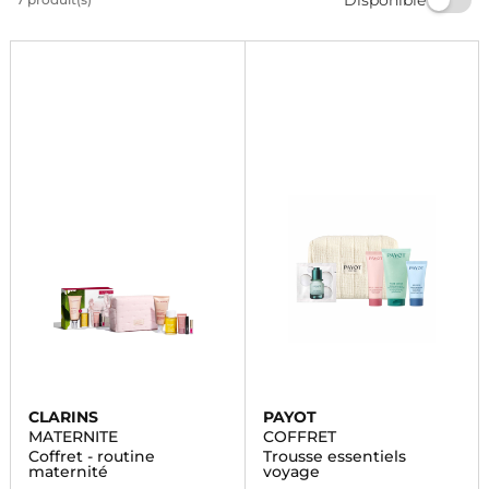
parfait parmi notre large gamme de produits de
beauté et de parfums.
CLARINS
PAYOT
MATERNITE
COFFRET
Coffret - routine
Trousse essentiels
maternité
voyage