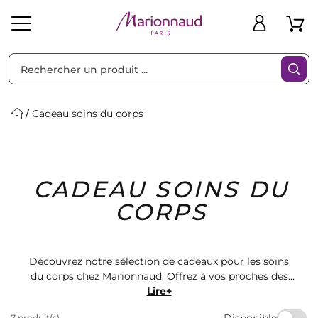
Trier par
Filtres
Cadeau soins du corps
Idées
Bons
CADEAU SOINS DU
heveux
Solaire
Homme
Marques
Cadeaux
Plans
CORPS
Découvrez notre sélection de cadeaux pour les soins
du corps chez Marionnaud. Offrez à vos proches des
produits de qualité pour prendre soin de leur peau et
Lire+
se sentir bien dans leur corps. Trouvez le cadeau
Disponible
7 produit(s)