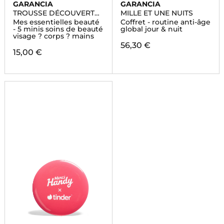
GARANCIA
GARANCIA
TROUSSE DÉCOUVERTE
MILLE ET UNE NUITS
2025
Mes essentielles beauté
Coffret - routine anti-âge
- 5 minis soins de beauté
global jour & nuit
visage ? corps ? mains
56,30 €
15,00 €