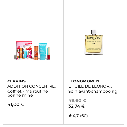
CLARINS
LEONOR GREYL
ADDITION CONCENTRE
L'HUILE DE LEONOR
ECLAT
GREYL
Coffret - ma routine
Soin avant-shampooing
bonne mine
49,60 €
41,00 €
32,74 €
4,7
(60)