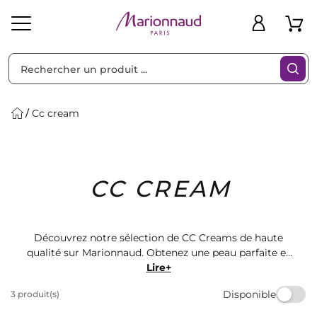
Trier par
Filtres
Cc cream
Idées
Bons
CC CREAM
heveux
Solaire
Homme
Marques
Cadeaux
Plans
Découvrez notre sélection de CC Creams de haute
qualité sur Marionnaud. Obtenez une peau parfaite et
lumineuse avec nos produits de maquillage. Choisissez
Lire+
parmi une gamme de marques renommées pour
Disponible
3 produit(s)
trouver la CC Cream qui convient le mieux à votre
teint. Commandez dès maintenant et profitez de la