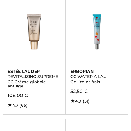
ESTÉE LAUDER
ERBORIAN
REVITALIZING SUPREME
CC WATER À LA
CENTELLA ASIATICA
CC Crème globale
Gel "teint frais
antiâge
52,50 €
106,00 €
4,9
(51)
4,7
(65)