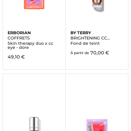
ERBORIAN
BY TERRY
COFFRETS
BRIGHTENING CC
FOUNDATION
Skin therapy duo x cc
Fond de teint
eye - dore
70,00 €
À partir de
49,10 €