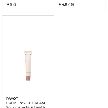
5
(2)
4,8
(16)
PAYOT
CRÈME N°2 CC CREAM
Soin correcteur teinté