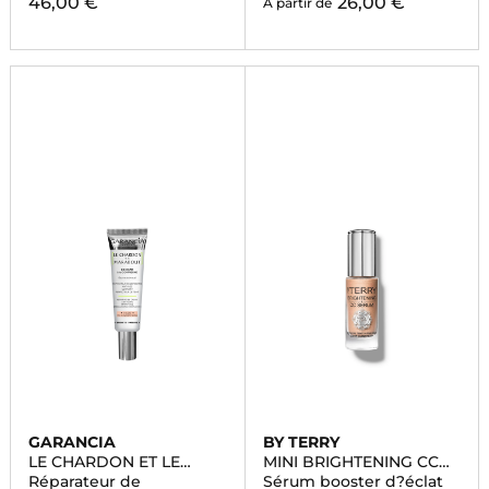
46,00 €
26,00 €
À partir de
GARANCIA
BY TERRY
LE CHARDON ET LE
MINI BRIGHTENING CC
MARABOUT
SERUM
Réparateur de
Sérum booster d?éclat