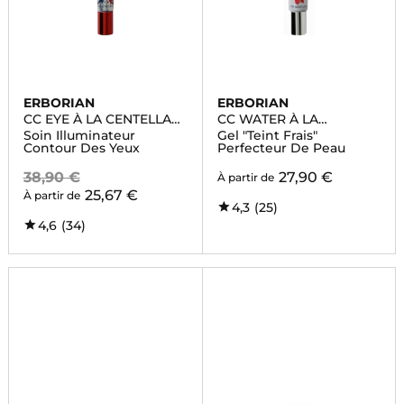
ERBORIAN
ERBORIAN
CC EYE À LA CENTELLA
CC WATER À LA
ASIATICA
CENTELLA ASIATICA
Soin Illuminateur
Gel "Teint Frais"
Contour Des Yeux
Perfecteur De Peau
38,90 €
27,90 €
À partir de
25,67 €
À partir de
4,3
(25)
4,6
(34)