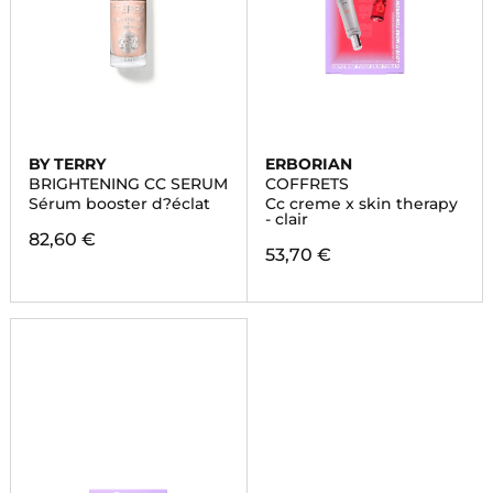
BY TERRY
ERBORIAN
BRIGHTENING CC SERUM
COFFRETS
Sérum booster d?éclat
Cc creme x skin therapy
- clair
82,60 €
53,70 €