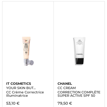
livraison rapide.
IT COSMETICS
CHANEL
YOUR SKIN BUT
CC CREAM
BETTER™ CC+ CREAM
CC Crème Correctrice
CORRECTION COMPLÈTE
NUDE GLOW
Illuminatrice
SUPER ACTIVE SPF 50
53,10 €
79,50 €