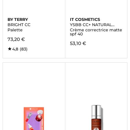
BY TERRY
IT COSMETICS
BRIGHT CC
YSBB CC+ NATURAL
MATTE
Palette
Crème correctrice matte
spf 40
73,20 €
53,10 €
4,8
(83)