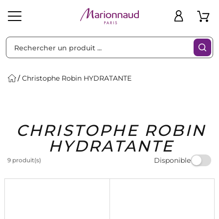
Trier par
Filtres
Christophe Robin HYDRATANTE
Idées
Bons
CHRISTOPHE ROBIN
heveux
Solaire
Homme
Marques
Cadeaux
Plans
HYDRATANTE
Disponible
9 produit(s)