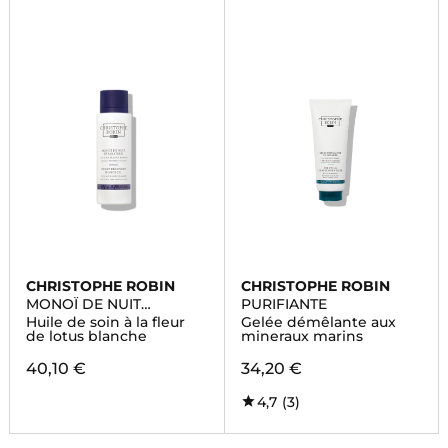
CHRISTOPHE ROBIN
CHRISTOPHE ROBIN
MONOÏ DE NUIT
PURIFIANTE
REPARATEUR
Huile de soin à la fleur
Gelée démêlante aux
de lotus blanche
mineraux marins
40,10 €
34,20 €
4,7
(3)