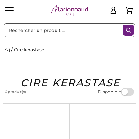
Trier par
Filtres
Cire kerastase
Idées
Bons
CIRE KERASTASE
heveux
Solaire
Homme
Marques
Cadeaux
Plans
Disponible
6 produit(s)