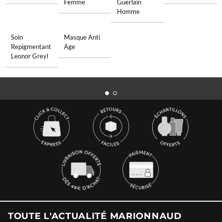
Femme
Guerlain
Homme
Soin
Masque Anti
Repigmentant
Age
Leonor Greyl
TOUTE L'ACTUALITÉ MARIONNAUD