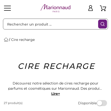
Trier par
Filtres
Cire recharge
Idées
Bons
CIRE RECHARGE
heveux
Solaire
Homme
Marques
Cadeaux
Plans
Découvrez notre sélection de cires recharge pour
parfums et cosmétiques sur Marionnaud. Des produits
de qualité pour prolonger la durée de vos fragrances
Lire+
préférées. Trouvez la recharge parfaite pour votre
Disponible
27 produit(s)
parfum ou maquillage et profitez d'une expérience
sensorielle unique. Commandez dès maintenant et