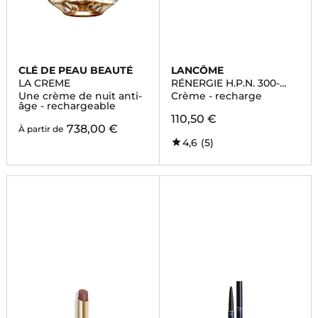
CLÉ DE PEAU BEAUTÉ
LANCÔME
LA CREME
RÉNERGIE H.P.N. 300-
PEPTIDE
Une crème de nuit anti-
Crème - recharge
âge - rechargeable
110,50 €
738,00 €
À partir de
4,6
(5)