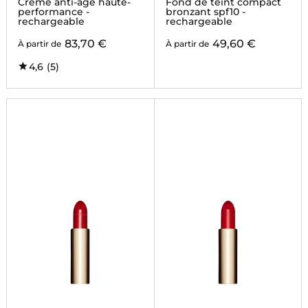
Crème anti-âge haute-
Fond de teint compact
performance -
bronzant spf10 -
rechargeable
rechargeable
83,70 €
49,60 €
À partir de
À partir de
4,6
(5)