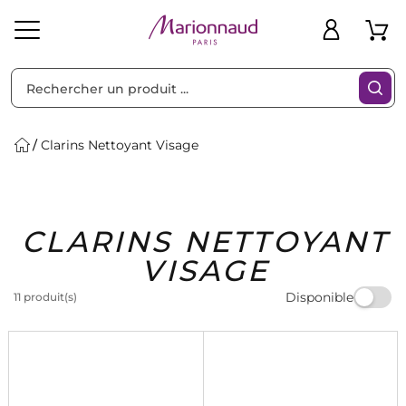
Trier par
Filtres
Clarins Nettoyant Visage
Idées
Bons
CLARINS NETTOYANT
heveux
Solaire
Homme
Marques
Cadeaux
Plans
VISAGE
Disponible
11 produit(s)