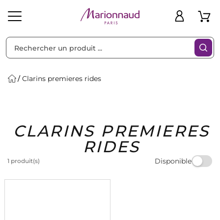
Trier par
Filtres
Clarins premieres rides
Idées
Bons
CLARINS PREMIERES
heveux
Solaire
Homme
Marques
Cadeaux
Plans
RIDES
Disponible
1 produit(s)