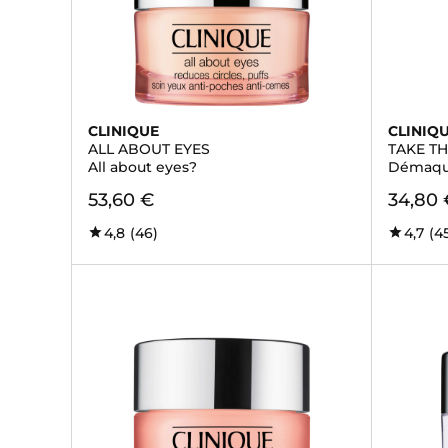
CLINIQUE
CLINIQ
ALL ABOUT EYES
TAKE T
All about eyes?
Démaquil
53,60 €
34,80 
4,8
(46)
4,7
(4