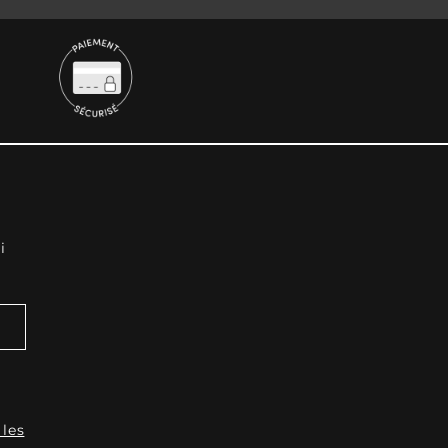
i
 les