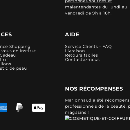
personnes sourdes et
malentendantes
du lundi au
vendredi de 9h à 18h.
ICES
AIDE
ence Shopping
Service Clients - FAQ
vous en Institut
Livraison
 Cadeau
Retours faciles
ffrir
Contactez-nous
llons
stic de peau
S
NOS RÉCOMPENSES
Marionnaud a été récompensé 
professionnels de la beauté, 
magasins !