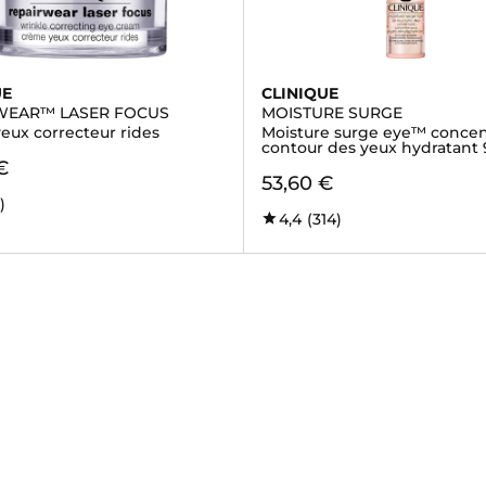
UE
CLINIQUE
WEAR™ LASER FOCUS
MOISTURE SURGE
eux correcteur rides
Moisture surge eye™ concen
contour des yeux hydratant
€
53,60 €
)
4,4
(314)