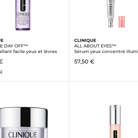
UE
CLINIQUE
HE DAY OFF™
ALL ABOUT EYES™
lant facile yeux et lèvres
Sérum yeux concentré illum
€
57,50 €
5)