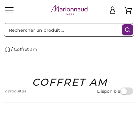
Trier par
Filtres
Coffret am
Idées
Bons
COFFRET AM
heveux
Solaire
Homme
Marques
Cadeaux
Plans
Disponible
2 produit(s)