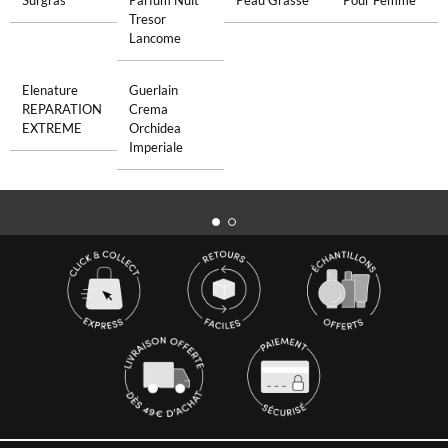
Surgras
Parfum Nuit
Peau Grasse
Pour Femme
Tresor
Lancome
Elenature
Guerlain
REPARATION
Crema
EXTREME
Orchidea
Imperiale