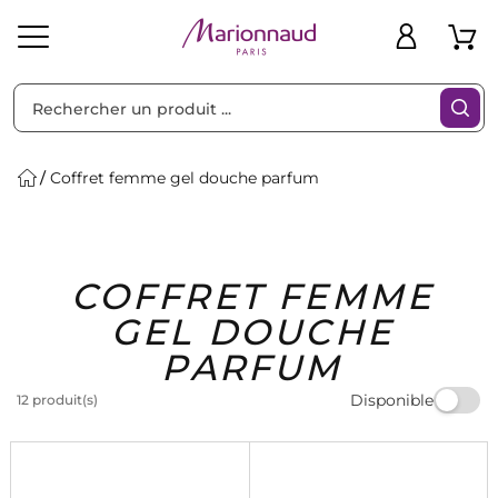
Trier par
Filtres
Coffret femme gel douche parfum
Idées
Bons
COFFRET FEMME
heveux
Solaire
Homme
Marques
Cadeaux
Plans
GEL DOUCHE
PARFUM
Disponible
12 produit(s)