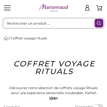
Trier par
Filtres
Coffret voyage rituals
Idées
Bons
COFFRET VOYAGE
heveux
Solaire
Homme
Marques
Cadeaux
Plans
RITUALS
Découvrez notre sélection de coffrets voyage Rituals
pour une expérience sensorielle inoubliable. Parfait
pour les amateurs de cosmétiques et de parfums, ces
Lire+
ensembles comprennent une variété de produits de
Disponible
5 produit(s)