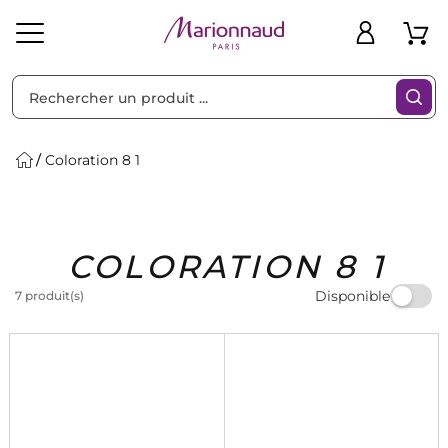
Trier par
Filtres
Coloration 8 1
Idées
Bons
COLORATION 8 1
heveux
Solaire
Homme
Marques
Cadeaux
Plans
Disponible
7 produit(s)