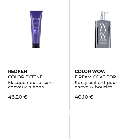
REDKEN
COLOR WOW
COLOR EXTEND
DREAM COAT FOR
BLONDAGE
CURLY HAIR
Masque neutralisant
Spray coiffant pour
cheveux blonds
cheveux bouclés
46,20 €
40,10 €