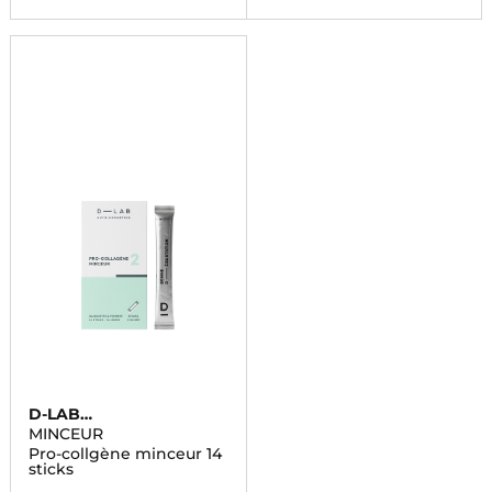
D-LAB
NUTRICOSMETICS
MINCEUR
Pro-collgène minceur 14
sticks