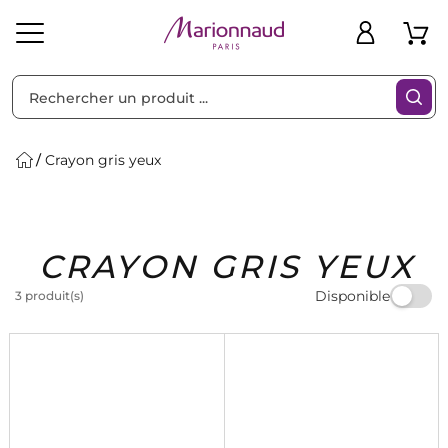
Trier par
Filtres
Crayon gris yeux
Idées
Bons
CRAYON GRIS YEUX
heveux
Solaire
Homme
Marques
Cadeaux
Plans
Disponible
3 produit(s)