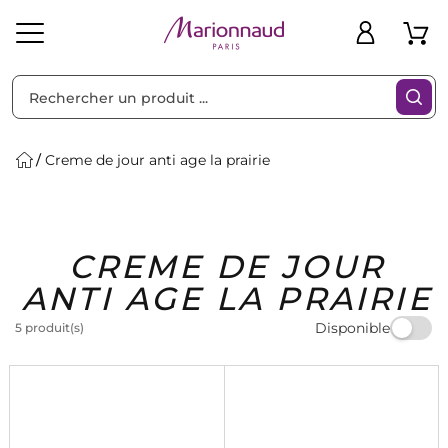
Trier par
Filtres
Creme de jour anti age la prairie
Idées
Bons
CREME DE JOUR
heveux
Solaire
Homme
Marques
Cadeaux
Plans
ANTI AGE LA PRAIRIE
Disponible
5 produit(s)