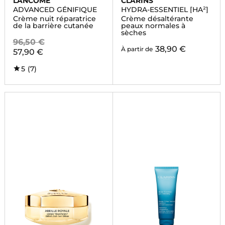
LANCÔME
CLARINS
ADVANCED GÉNIFIQUE
HYDRA-ESSENTIEL [HA²]
Crème nuit réparatrice
Crème désaltérante
de la barrière cutanée
peaux normales à
sèches
96,50 €
38,90 €
À partir de
57,90 €
5
(7)