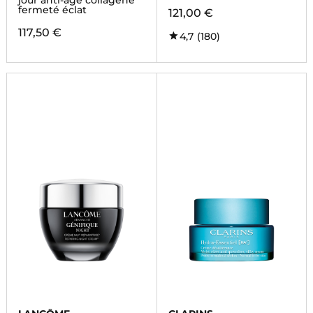
jour anti-âge collagène
fermeté éclat
121,00 €
117,50 €
4,7
(180)