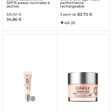
SPF15 peaux normales à
performance -
sèches
rechargeable
58,10 €
83,70 €
À partir de
34,86 €
4,6
(5)