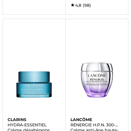
4,8
(98)
CLARINS
LANCÔME
HYDRA-ESSENTIEL
RÉNERGIE H.P.N. 300-
PEPTIDE
Crème désaltérante
Crème anti-âge haute-