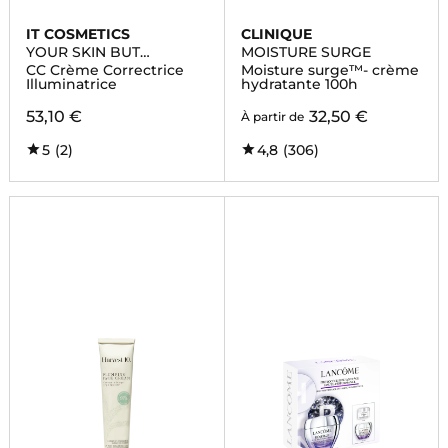
IT COSMETICS
CLINIQUE
YOUR SKIN BUT
MOISTURE SURGE
BETTER™ CC+ CREAM
CC Crème Correctrice
Moisture surge™- crème
NUDE GLOW
Illuminatrice
hydratante 100h
53,10 €
32,50 €
À partir de
5
(2)
4,8
(306)