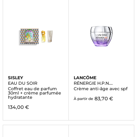
SISLEY
LANCÔME
EAU DU SOIR
RÉNERGIE H.P.N.
UVMUNE
Coffret eau de parfum
Crème anti-âge avec spf
30ml + crème parfumée
hydratante
83,70 €
À partir de
134,00 €