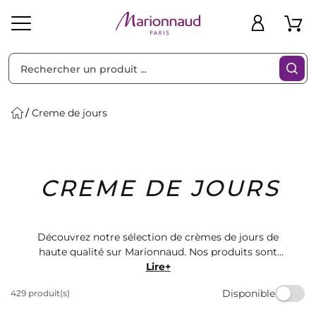
Trier par
Filtres
Creme de jours
Idées
Bons
CREME DE JOURS
heveux
Solaire
Homme
Marques
Cadeaux
Plans
Découvrez notre sélection de crèmes de jours de
haute qualité sur Marionnaud. Nos produits sont
formulés pour hydrater et protéger votre peau tout au
Lire+
long de la journée. Trouvez la crème parfaite pour
Disponible
429 produit(s)
votre type de peau et profitez d'une peau éclatante et
en santé. Magasinez dès maintenant!