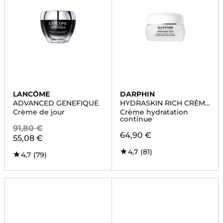
LANCÔME
DARPHIN
ADVANCED GENEFIQUE
HYDRASKIN RICH CRÈME
HYDRATANTE
Crème de jour
Crème hydratation
continue
91,80 €
64,90 €
55,08 €
4,7
(81)
4,7
(79)