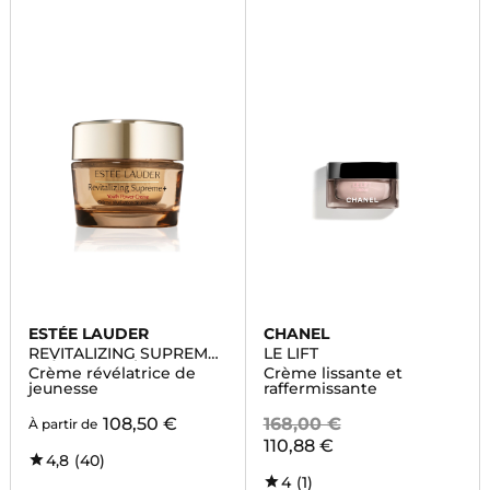
ESTÉE LAUDER
CHANEL
REVITALIZING SUPREME+
LE LIFT
CRÈME ANTI-ÂGE
Crème révélatrice de
Crème lissante et
jeunesse
raffermissante
108,50 €
168,00 €
À partir de
110,88 €
4,8
(40)
4
(1)