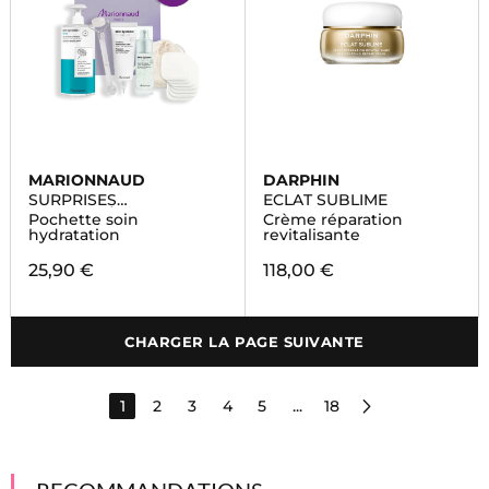
MARIONNAUD
DARPHIN
SURPRISES
ECLAT SUBLIME
ENCHANTÉES
Pochette soin
Crème réparation
hydratation
revitalisante
25,90 €
118,00 €
CHARGER LA PAGE SUIVANTE
1
2
3
4
5
...
18