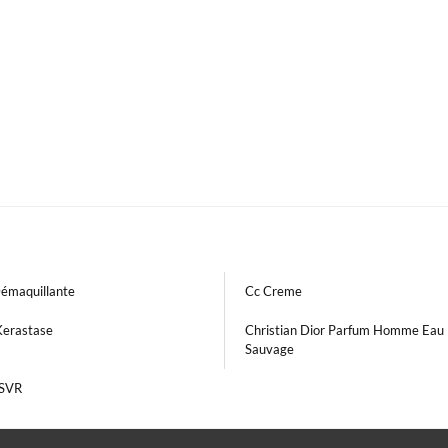
Démaquillante
Cc Creme
Kerastase
Christian Dior Parfum Homme Eau
Sauvage
 SVR