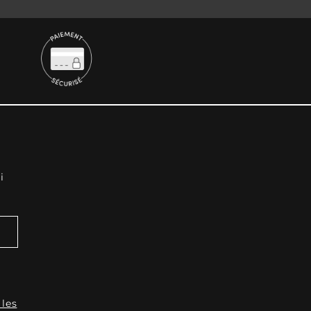
i
 les