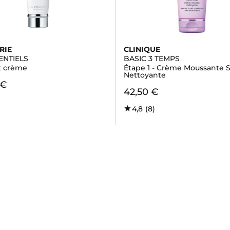
RIE
CLINIQUE
ENTIELS
BASIC 3 TEMPS
nt crème
Étape 1 - Crème Moussante 
Nettoyante
 €
42,50 €
4,8
(8)