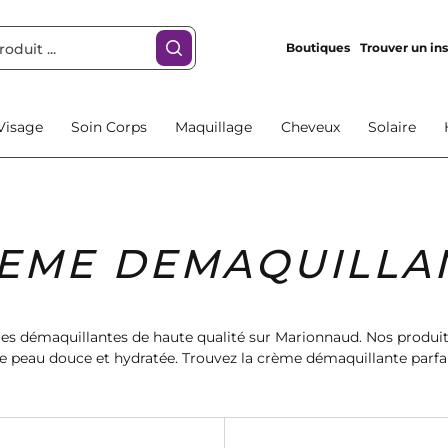
Boutiques
Trouver un ins
Visage
Soin Corps
Maquillage
Cheveux
Solaire
EME DEMAQUILLA
es démaquillantes de haute qualité sur Marionnaud. Nos produit
re peau douce et hydratée. Trouvez la crème démaquillante parfai
de la peau et profitez d'une peau éclatante et saine.