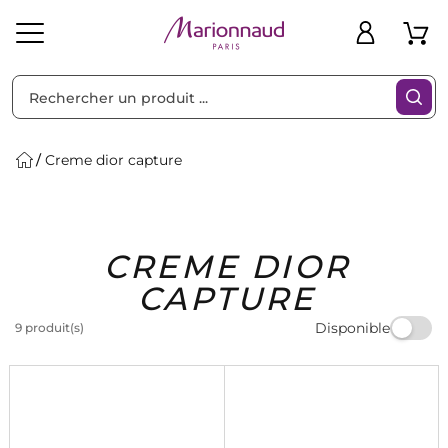
Trier par
Filtres
Creme dior capture
Idées
Bons
CREME DIOR
heveux
Solaire
Homme
Marques
Cadeaux
Plans
CAPTURE
Disponible
9 produit(s)