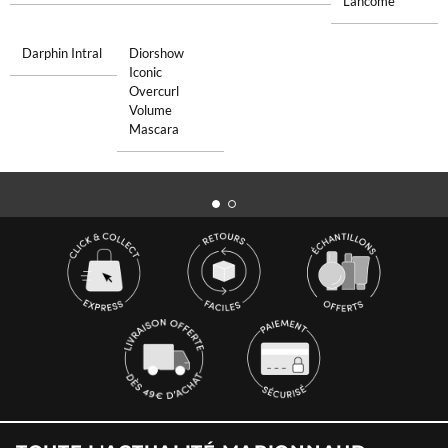
Lancome
Darphin Intral
Diorshow
Iconic
Overcurl
Volume
Mascara