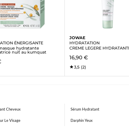
JOWAE
ATION ÉNERGISANTE
HYDRATATION
asque hydratante
CREME LEGERE HYDRATANT
atrice nuit au kumquat
16,90 €
€
3,5
(2)
ant Cheveux
Sérum Hydratant
ur Le Visage
Darphin Yeux