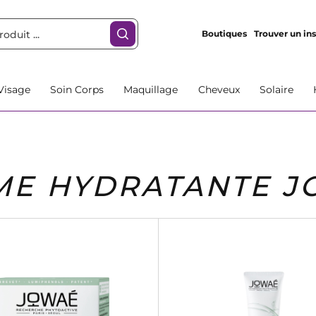
Boutiques
Trouver un ins
Visage
Soin Corps
Maquillage
Cheveux
Solaire
ME HYDRATANTE J