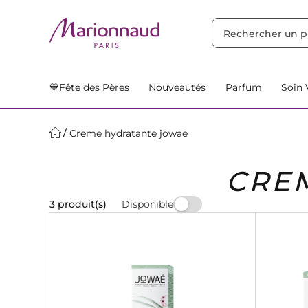
TRIER PAR
Filtres
Nos Suggestions
💙Fête des Pères
Nouveautés
Parfum
Soin 
Creme hydratante jowae
CRE
Disponible
3 produit(s)