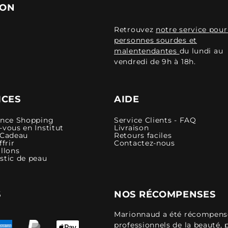
ION
Retrouvez
notre service pour
personnes sourdes et
malentendantes
du lundi au
vendredi de 9h à 18h.
ICES
AIDE
ence Shopping
Service Clients - FAQ
vous en Institut
Livraison
 Cadeau
Retours faciles
ffrir
Contactez-nous
llons
stic de peau
S
NOS RÉCOMPENSES
Marionnaud a été récompensé 
professionnels de la beauté, 