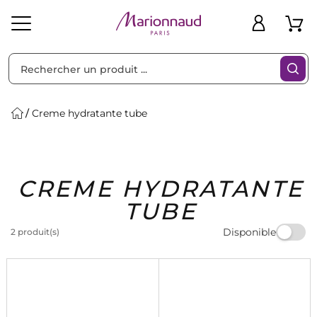
Trier par
Filtres
Creme hydratante tube
Idées
Bons
CREME HYDRATANTE
heveux
Solaire
Homme
Marques
Cadeaux
Plans
TUBE
Disponible
2 produit(s)