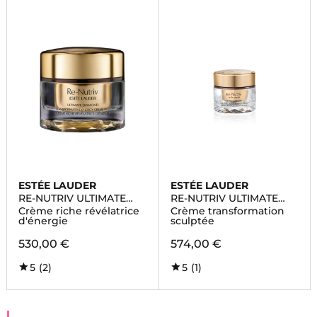
ESTÉE LAUDER
ESTÉE LAUDER
RE-NUTRIV ULTIMATE
RE-NUTRIV ULTIMATE
DIAMOND
DIAMOND
Crème riche révélatrice
Crème transformation
d'énergie
sculptée
530,00 €
574,00 €
5
(2)
5
(1)