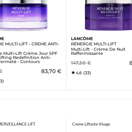
ME
LANCÔME
E MULTI-LIFT - CREME ANTI-
RÉNERGIE MULTI-LIFT
Multi-Lift - Crème De Nuit
e Multi-Lift Crème Jour SPF
Raffermissante
Lifting Redéfinition Anti-
 Fermeté - Contours
147,50 €
83,70 €
€
4,6
(33)
23)
MERVEILLANCE LIFT
Creme Liftante Visage