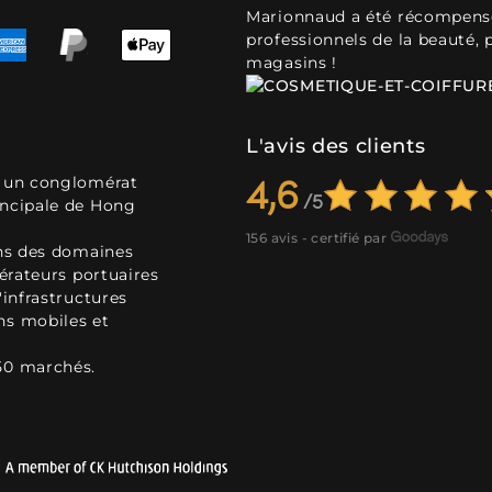
Marionnaud a été récompensé 
professionnels de la beauté, 
magasins !
L'avis des clients
, un conglomérat
4,6
incipale de Hong
156 avis - certifié par
ans des domaines
pérateurs portuaires
'infrastructures
ns mobiles et
50 marchés.