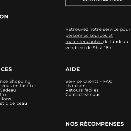
ION
Retrouvez
notre service pour
personnes sourdes et
malentendantes
du lundi au
vendredi de 9h à 18h.
ICES
AIDE
ence Shopping
Service Clients - FAQ
vous en Institut
Livraison
 Cadeau
Retours faciles
ffrir
Contactez-nous
llons
stic de peau
S
NOS RÉCOMPENSES