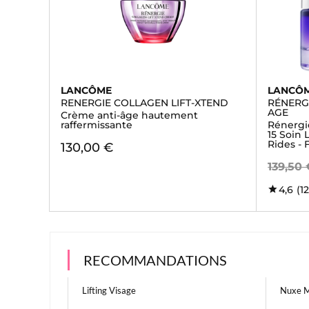
LANCÔME
LANCÔ
RENERGIE COLLAGEN LIFT-XTEND
RÉNERGI
AGE
Crème anti-âge hautement
raffermissante
Rénergi
15 Soin 
Rides -
130,00 €
139,50 
4,6
(1
RECOMMANDATIONS
Lifting Visage
Nuxe 