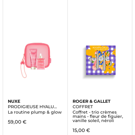
NUXE
ROGER & GALLET
PRODIGIEUSE HYALU
COFFRET
BOOST
La routine plump & glow
Coffret - trio crèmes
mains - fleur de figuier,
vanille soleil, néroli
59,00 €
15,00 €