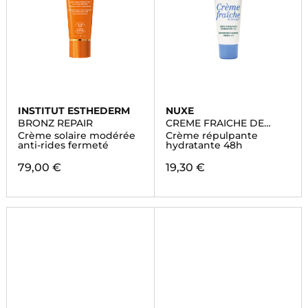
INSTITUT ESTHEDERM
NUXE
BRONZ REPAIR
CREME FRAICHE DE
BEAUTE
Crème solaire modérée
Crème répulpante
anti-rides fermeté
hydratante 48h
79,00 €
19,30 €