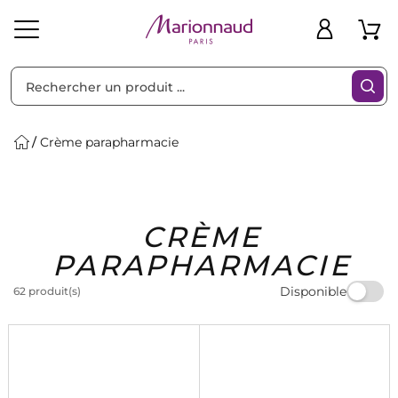
Trier par
Filtres
Crème parapharmacie
Idées
Bons
CRÈME
heveux
Solaire
Homme
Marques
Cadeaux
Plans
PARAPHARMACIE
Disponible
62 produit(s)