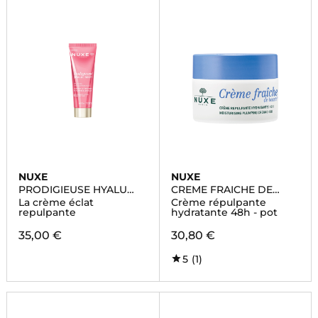
NUXE
NUXE
PRODIGIEUSE HYALU
CREME FRAICHE DE
BOOST
BEAUTE
La crème éclat
Crème répulpante
repulpante
hydratante 48h - pot
35,00 €
30,80 €
5
(1)