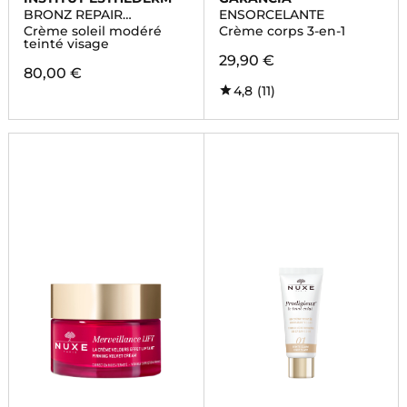
BRONZ REPAIR
ENSORCELANTE
SUNKISSED
Crème soleil modéré
Crème corps 3-en-1
teinté visage
29,90 €
80,00 €
4,8
(11)