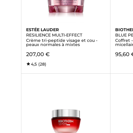
ESTÉE LAUDER
BIOTH
RESILIENCE MULTI-EFFECT
BLUE P
Crème tri-peptide visage et cou -
Coffret 
peaux normales à mixtes
micellair
207,00 €
95,60 
4,5
(28)