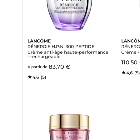
LANCÔME
LANCÔ
RÉNERGIE H.P.N. 300-PEPTIDE
RÉNERGI
Crème anti-âge haute-performance
Crème -
- rechargeable
110,50
83,70 €
À partir de
4,6
(5
4,6
(5)