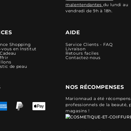
malentendantes
du lundi au
vendredi de 9h à 18h.
ICES
AIDE
ence Shopping
Service Clients - FAQ
vous en Institut
Livraison
 Cadeau
Retours faciles
ffrir
Contactez-nous
llons
stic de peau
S
NOS RÉCOMPENSES
Marionnaud a été récompensé 
professionnels de la beauté, 
magasins !