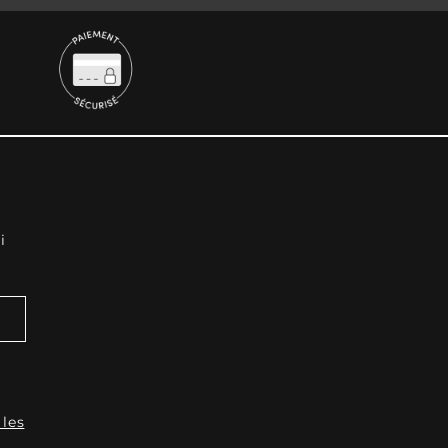
i
 les