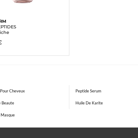
ERM
EPTIDES
iche
€
Pour Cheveux
Peptide Serum
e Beaute
Huile De Karite
t Masque