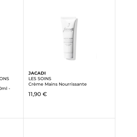
JACADI
IONS
LES SOINS
Crème Mains Nourrissante
0ml -
11,90 €