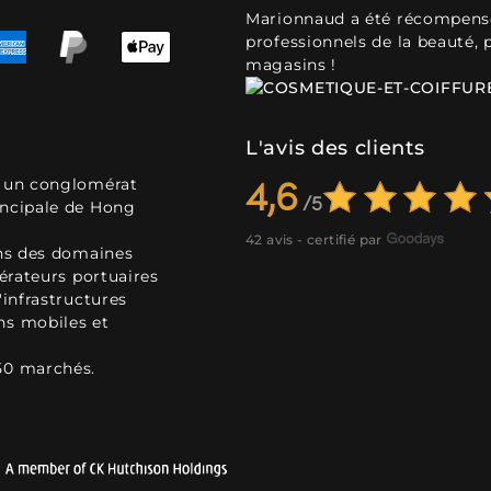
Marionnaud a été récompensé 
professionnels de la beauté, 
magasins !
L'avis des clients
, un conglomérat
4,6
incipale de Hong
42 avis - certifié par
ans des domaines
pérateurs portuaires
'infrastructures
ns mobiles et
50 marchés.