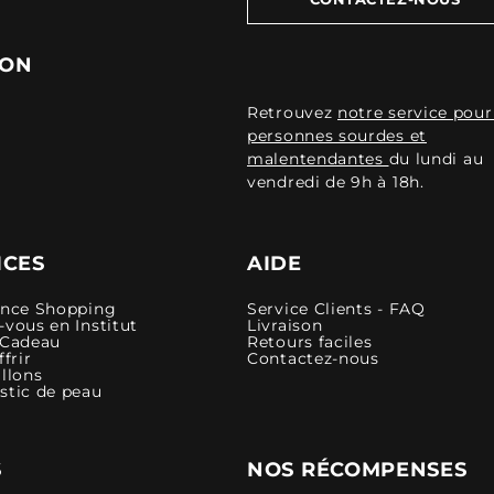
ION
Retrouvez
notre service pour
personnes sourdes et
malentendantes
du lundi au
vendredi de 9h à 18h.
ICES
AIDE
ence Shopping
Service Clients - FAQ
vous en Institut
Livraison
 Cadeau
Retours faciles
ffrir
Contactez-nous
llons
stic de peau
S
NOS RÉCOMPENSES