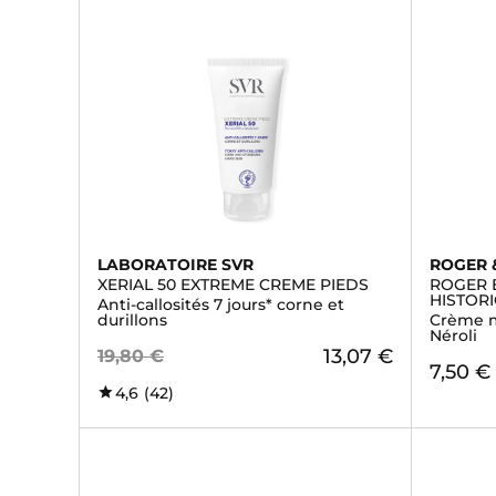
LABORATOIRE SVR
ROGER 
XERIAL 50 EXTREME CREME PIEDS
ROGER 
HISTOR
Anti-callosités 7 jours* corne et
durillons
Crème m
Néroli
13,07 €
19,80 €
7,50 €
4,6
(42)