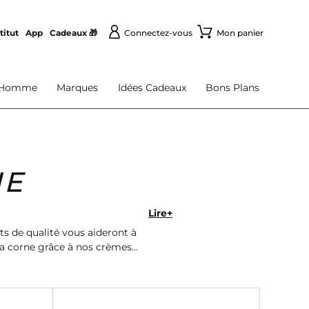
titut
App
Cadeaux 🎁
Connectez-vous
Mon panier
Homme
Marques
Idées Cadeaux
Bons Plans
NE
Lire+
s de qualité vous aideront à
 la corne grâce à nos crèmes