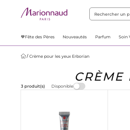
TRIER PAR
Filtres
Nos Suggestions
💙Fête des Pères
Nouveautés
Parfum
Soin 
Crème pour les yeux Erborian
CRÈME 
Disponible
3 produit(s)