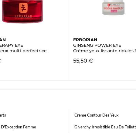
AN
ERBORIAN
ERAPY EYE
GINSENG POWER EYE
eux multi-perfectrice
Crème yeux lissante ridules 
€
55,50 €
erts
Creme Contour Des Yeux
 D'Exception Femme
Givenchy Irresistible Eau De Toilet