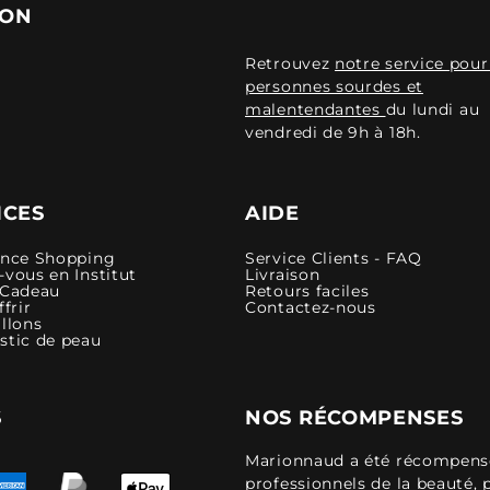
ION
Retrouvez
notre service pour
personnes sourdes et
malentendantes
du lundi au
vendredi de 9h à 18h.
ICES
AIDE
ence Shopping
Service Clients - FAQ
vous en Institut
Livraison
 Cadeau
Retours faciles
ffrir
Contactez-nous
llons
stic de peau
S
NOS RÉCOMPENSES
Marionnaud a été récompensé 
professionnels de la beauté, 