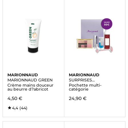
MARIONNAUD
MARIONNAUD
MARIONNAUD GREEN
SURPRISES
ENCHANTÉES
Crème mains douceur
Pochette multi-
au beurre d?abricot
catégorie
4,50 €
24,90 €
4,4
(44)