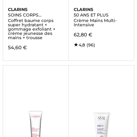
CLARINS
CLARINS
SOINS CORPS
50 ANS ET PLUS
HYDRATANTS
Coffret baume corps
Crème Mains Multi-
super hydratant +
Intensive
gommage exfoliant +
crème jeunesse des
62,80 €
mains + trousse
4,8
(96)
54,60 €