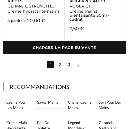
KIEHLS
ROGER & GALLET
ULTIMATE STRENGTH
ROGER ET
HAND SALVE
GALLET/COLLECTIONS
Crème hydratante mains
Crème mains
HISTORIQUES
bienfaisante 30ml -
cédrat
20,00 €
À partir de
7,50 €
CHARGER LA PAGE SUIVANTE
1
2
3
RECOMMANDATIONS
Creme Pour
Savon Mains
Chanel Creme
Soin Pour Les
Les Mains
Mains
Mains
Creme Main
Eau De
Legend
Garancia
Hydratante
Toilette
Montblanc
Nettoyant