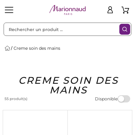
Trier par
Filtres
Creme soin des mains
Idées
Bons
CREME SOIN DES
heveux
Solaire
Homme
Marques
Cadeaux
Plans
MAINS
Disponible
55 produit(s)