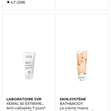
4,7
(258)
LABORATOIRE SVR
SKIN.SYSTÈME
XERIAL 50 EXTREME
BATH&BODY
CREME PIEDS
Anti-callosités 7 jours*
La crème mains