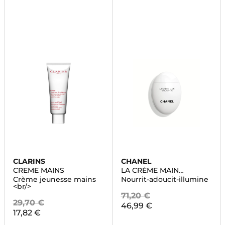
CLARINS
CHANEL
CREME MAINS
LA CRÈME MAIN
TEXTURE RICHE
Crème jeunesse mains
Nourrit-adoucit-illumine
<br/>
71,20 €
29,70 €
46,99 €
17,82 €