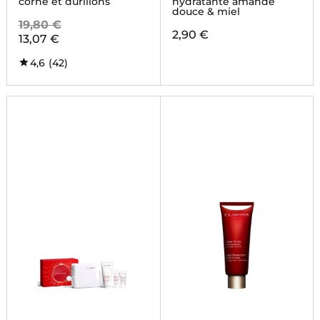
corne et durillons
hydratante amande
douce & miel
19,80 €
2,90 €
13,07 €
4,6
(42)