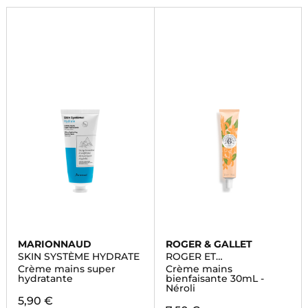
MARIONNAUD
ROGER & GALLET
SKIN SYSTÈME HYDRATE
ROGER ET
GALLET/COLLECTIONS
Crème mains super
Crème mains
HISTORIQUES
hydratante
bienfaisante 30mL -
Néroli
5,90 €