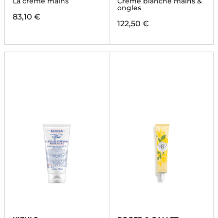
La crème mains
Crème blanche mains &
ongles
83,10 €
122,50 €