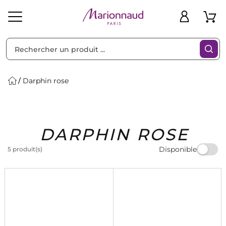
Trier par
Filtres
Darphin rose
Idées
Bons
DARPHIN ROSE
heveux
Solaire
Homme
Marques
Cadeaux
Plans
Disponible
5 produit(s)