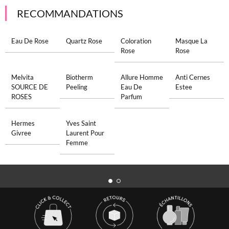
RECOMMANDATIONS
Eau De Rose
Quartz Rose
Coloration
Masque La
Rose
Rose
Melvita
Biotherm
Allure Homme
Anti Cernes
SOURCE DE
Peeling
Eau De
Estee
ROSES
Parfum
Hermes
Yves Saint
Givree
Laurent Pour
Femme