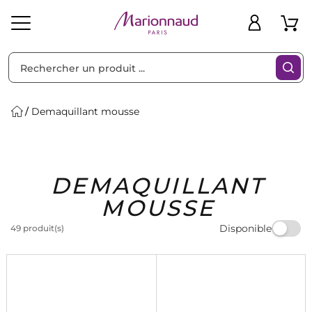
Trier par
Filtres
Demaquillant mousse
Idées
Bons
DEMAQUILLANT
heveux
Solaire
Homme
Marques
Cadeaux
Plans
MOUSSE
Disponible
49 produit(s)