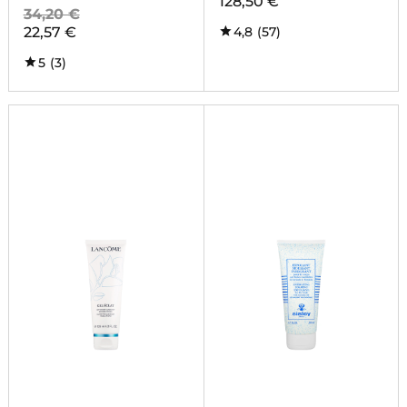
128,50 €
34,20 €
22,57 €
4,8
(57)
5
(3)