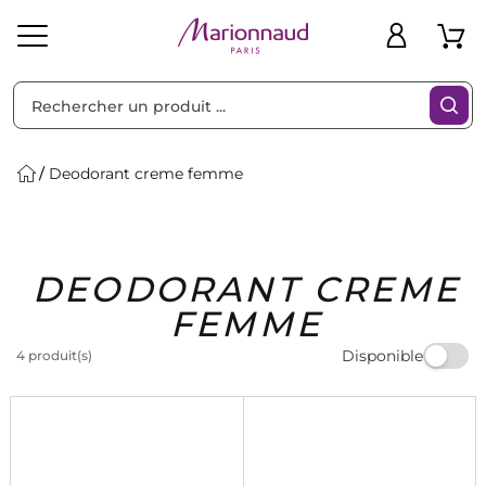
Trier par
Filtres
Deodorant creme femme
Idées
Bons
DEODORANT CREME
heveux
Solaire
Homme
Marques
Cadeaux
Plans
FEMME
Disponible
4 produit(s)