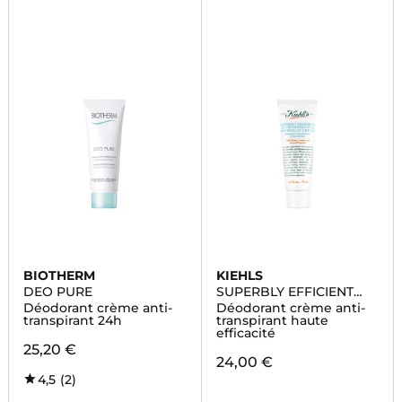
BIOTHERM
KIEHLS
DEO PURE
SUPERBLY EFFICIENT
ANTI-PERSPIRANT &
Déodorant crème anti-
Déodorant crème anti-
DEODORANT
transpirant 24h
transpirant haute
efficacité
25,20 €
24,00 €
4,5
(2)