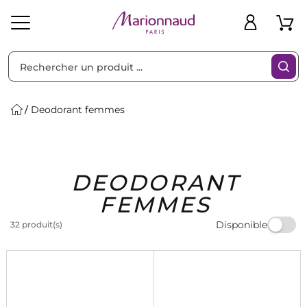
Trier par
Filtres
Deodorant femmes
Idées
Bons
DEODORANT
heveux
Solaire
Homme
Marques
Cadeaux
Plans
FEMMES
Disponible
32 produit(s)