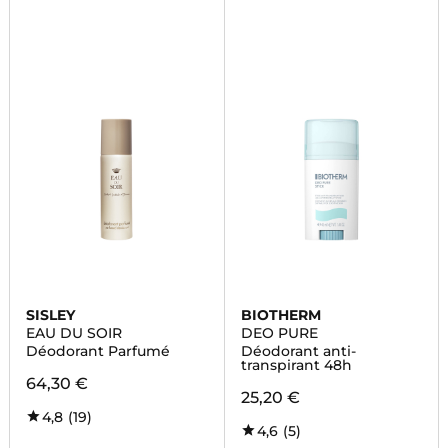
SISLEY
BIOTHERM
EAU DU SOIR
DEO PURE
Déodorant Parfumé
Déodorant anti-
transpirant 48h
64,30 €
25,20 €
4,8
(19)
4,6
(5)