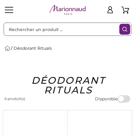
Trier par
Filtres
Déodorant Rituals
Idées
Bons
DÉODORANT
heveux
Solaire
Homme
Marques
Cadeaux
Plans
RITUALS
Disponible
6 produit(s)