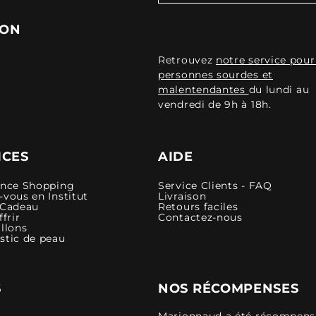
ION
Retrouvez
notre service pour
personnes sourdes et
malentendantes
du lundi au
vendredi de 9h à 18h.
ICES
AIDE
ence Shopping
Service Clients - FAQ
vous en Institut
Livraison
 Cadeau
Retours faciles
ffrir
Contactez-nous
llons
stic de peau
S
NOS RÉCOMPENSES
Marionnaud a été récompensé 