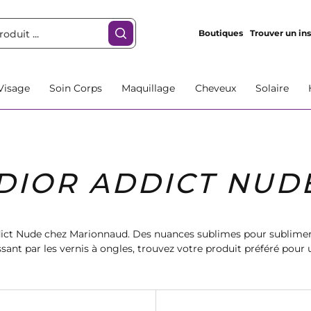
Boutiques
Trouver un ins
Visage
Soin Corps
Maquillage
Cheveux
Solaire
DIOR ADDICT NUD
dict Nude chez Marionnaud. Des nuances sublimes pour sublimer 
ant par les vernis à ongles, trouvez votre produit préféré pour 
ommandez dès maintenant et profitez de la livraison rapide.