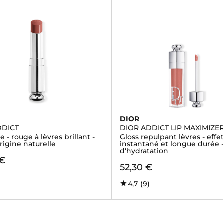
DIOR
DDICT
DIOR ADDICT LIP MAXIMIZE
 - rouge à lèvres brillant -
Gloss repulpant lèvres - eff
rigine naturelle
instantané et longue durée 
d'hydratation
 €
52,30 €
4,7
(9)