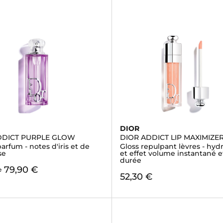
DIOR
DDICT PURPLE GLOW
DIOR ADDICT LIP MAXIMIZE
arfum - notes d'iris et de
Gloss repulpant lèvres - hyd
se
et effet volume instantané 
durée
79,90 €
e
52,30 €