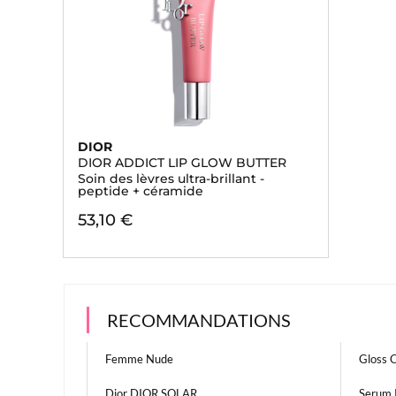
DIOR
DIOR ADDICT LIP GLOW BUTTER
Soin des lèvres ultra-brillant -
peptide + céramide
53,10 €
RECOMMANDATIONS
Femme Nude
Gloss C
Dior DIOR SOLAR
Serum R