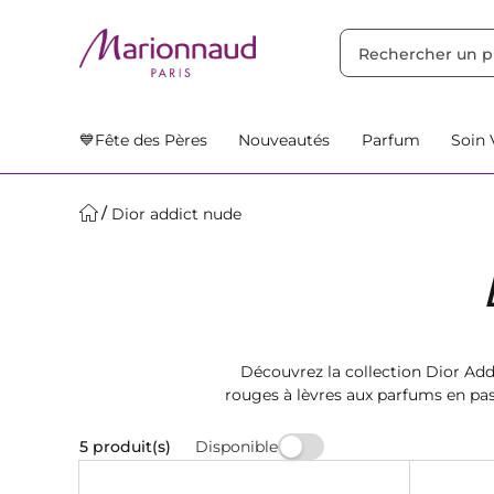
TRIER PAR
Filtres
Nos Suggestions
💙Fête des Pères
Nouveautés
Parfum
Soin 
Dior addict nude
Découvrez la collection Dior Ad
rouges à lèvres aux parfums en pass
C
Disponible
5 produit(s)