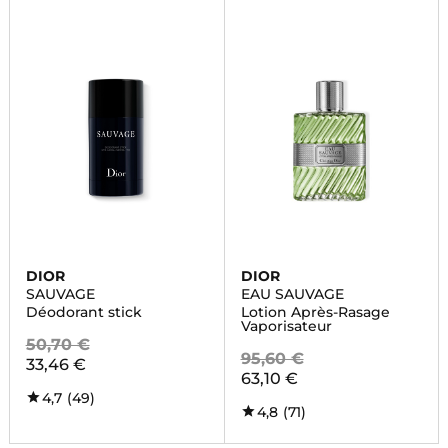
DIOR
DIOR
SAUVAGE
EAU SAUVAGE
Déodorant stick
Lotion Après-Rasage
Vaporisateur
50,70 €
95,60 €
33,46 €
63,10 €
4,7
(49)
4,8
(71)