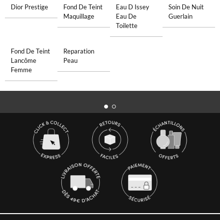
Dior Prestige
Fond De Teint
Eau D Issey
Soin De Nuit
Maquillage
Eau De
Guerlain
Toilette
Fond De Teint
Reparation
Lancôme
Peau
Femme