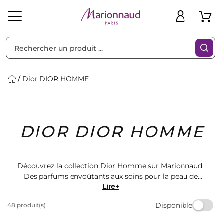
Trier par
Filtres
Dior DIOR HOMME
Idées
Bons
DIOR DIOR HOMME
heveux
Solaire
Homme
Marques
Cadeaux
Plans
Découvrez la collection Dior Homme sur Marionnaud.
Des parfums envoûtants aux soins pour la peau de
qualité, trouvez le produit parfait pour vous. Offrez-
Lire+
vous le luxe et l'élégance de la marque Dior avec notre
Disponible
48 produit(s)
sélection exclusive. Commandez dès maintenant et
profitez de la livraison rapide.