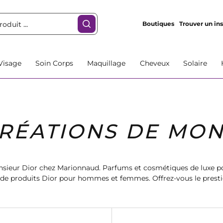
Boutiques
Trouver un ins
Visage
Soin Corps
Maquillage
Cheveux
Solaire
CRÉATIONS DE MON
nsieur Dior chez Marionnaud. Parfums et cosmétiques de luxe po
 de produits Dior pour hommes et femmes. Offrez-vous le presti
ique. Commandez dès maintenant et profitez de la livraison rap