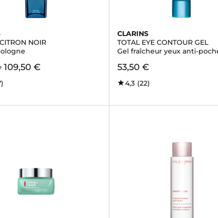
S
CLARINS
 CITRON NOIR
TOTAL EYE CONTOUR GEL
cologne
Gel fraîcheur yeux anti-poch
109,50 €
53,50 €
e
7)
4,3
(22)