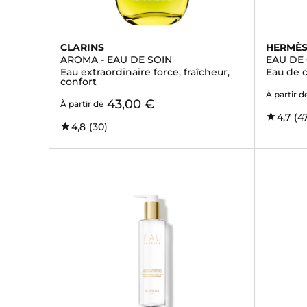
CLARINS
HERMÈ
AROMA - EAU DE SOIN
EAU DE
Eau extraordinaire force, fraîcheur,
Eau de 
confort
À partir d
43,00 €
À partir de
4,7
(4
4,8
(30)