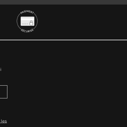
i
 les