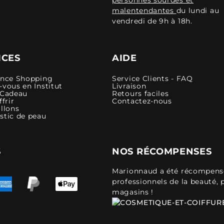
malentendantes
du lundi au
vendredi de 9h à 18h.
ICES
AIDE
ence Shopping
Service Clients - FAQ
vous en Institut
Livraison
 Cadeau
Retours faciles
ffrir
Contactez-nous
llons
stic de peau
S
NOS RÉCOMPENSES
Marionnaud a été récompensé 
professionnels de la beauté, 
magasins !