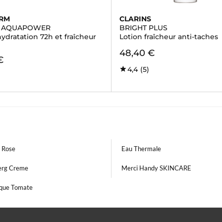
ERM
CLARINS
 AQUAPOWER
BRIGHT PLUS
ydratation 72h et fraîcheur
Lotion fraîcheur anti-taches
48,40 €
€
4,4
(5)
 Rose
Eau Thermale
erg Creme
Merci Handy SKINCARE
ique Tomate