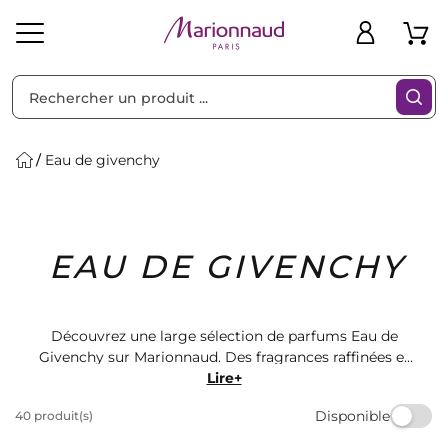
Trier par
Filtres
Eau de givenchy
Idées
Bons
EAU DE GIVENCHY
heveux
Solaire
Homme
Marques
Cadeaux
Plans
Découvrez une large sélection de parfums Eau de
Givenchy sur Marionnaud. Des fragrances raffinées et
intemporelles pour hommes et femmes. Trouvez le
Lire+
parfum parfait qui vous correspond parmi nos
Disponible
40 produit(s)
nombreux produits. Faites-vous plaisir avec un parfum
de qualité chez Marionnaud. Commandez dès