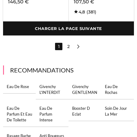
146,50 €
107,50 €
4,8
(381)
CHARGER LA PAGE SUIVANTE
1
2
RECOMMANDATIONS
Eau De Rose
Givenchy
Givenchy
Eau De
L'INTERDIT
GENTLEMAN
Rochas
Eau De
Eau De
Booster D
Soin De Jour
Parfum Et Eau
Parfum
Eclat
La Mer
De Toilette
Intense
Rasage Barbe
Anti Rougeurs