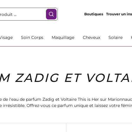
Boutiques
Trouver un ins
Visage
Soin Corps
Maquillage
Cheveux
Solaire
 ZADIG ET VOLTAI
de l'eau de parfum Zadig et Voltaire This is Her sur Marionnaud
 irrésistible. Offrez-vous ce parfum unique et laissez votre fémi
ommandez dès maintenant et profitez de la livraison rapide.