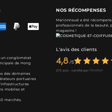
S
NOS RÉCOMPENSES
Marionnaud a été récompensé 
professionnels de la beauté, 
magasins !
L'avis des clients
, un conglomérat
4,8
incipale de Hong
273 avis - certifié par
ans des domaines
pérateurs portuaires
'infrastructures
ns mobiles et
50 marchés.