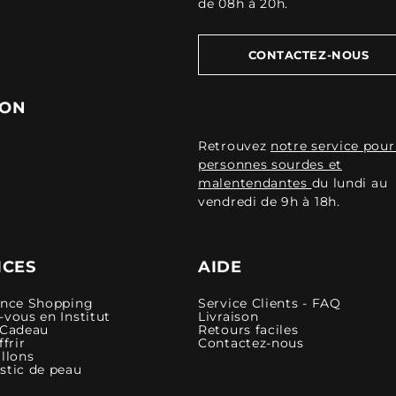
de 08h à 20h.
CONTACTEZ-NOUS
ION
Retrouvez
notre service pour
personnes sourdes et
malentendantes
du lundi au
vendredi de 9h à 18h.
ICES
AIDE
ence Shopping
Service Clients - FAQ
vous en Institut
Livraison
 Cadeau
Retours faciles
ffrir
Contactez-nous
llons
stic de peau