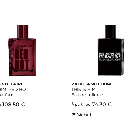
& VOLTAIRE
ZADIG & VOLTAIRE
 HIM! RED HOT
THIS IS HIM!
parfum
Eau de toilette
108,50 €
74,30 €
e
À partir de
4,8
(61)