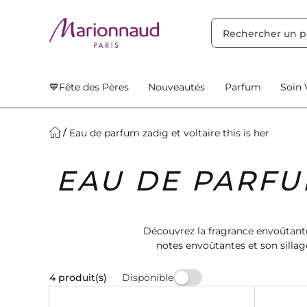
TRIER PAR
Filtres
Nos Suggestions
💙Fête des Pères
Nouveautés
Parfum
Soin 
Eau de parfum zadig et voltaire this is her
EAU DE PARFUM
Découvrez la fragrance envoûtante 
notes envoûtantes et son sillage
C
Disponible
4 produit(s)