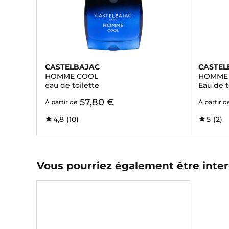
CASTELBAJAC
CASTEL
HOMME COOL
HOMME
eau de toilette
Eau de t
57,80 €
À partir de
À partir d
4,8
(10)
5
(2)
Vous pourriez également être inter