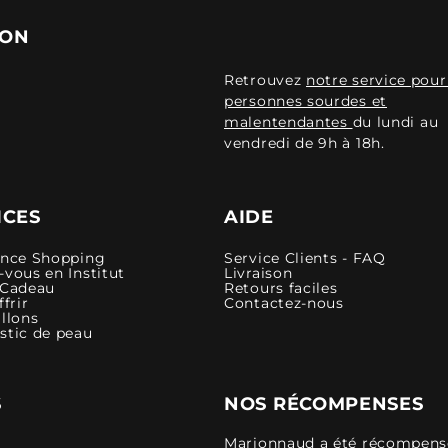
ION
Retrouvez
notre service pour
personnes sourdes et
malentendantes
du lundi au
vendredi de 9h à 18h.
ICES
AIDE
ence Shopping
Service Clients - FAQ
vous en Institut
Livraison
 Cadeau
Retours faciles
ffrir
Contactez-nous
llons
stic de peau
S
NOS RÉCOMPENSES
Marionnaud a été récompensé 