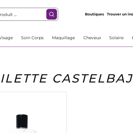
Boutiques
Trouver un ins
Visage
Soin Corps
Maquillage
Cheveux
Solaire
OILETTE CASTELB