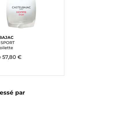
BAJAC
 SPORT
oilette
57,80 €
e
essé par