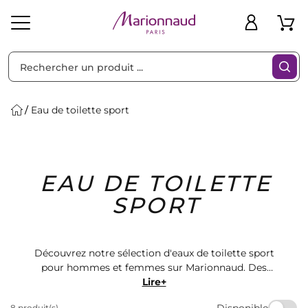
Trier par
Filtres
Eau de toilette sport
Idées
Bons
EAU DE TOILETTE
heveux
Solaire
Homme
Marques
Cadeaux
Plans
SPORT
Découvrez notre sélection d'eaux de toilette sport
pour hommes et femmes sur Marionnaud. Des
fragrances rafraîchissantes et dynamiques pour
Lire+
accompagner vos séances d'entraînement ou vos
Disponible
8 produit(s)