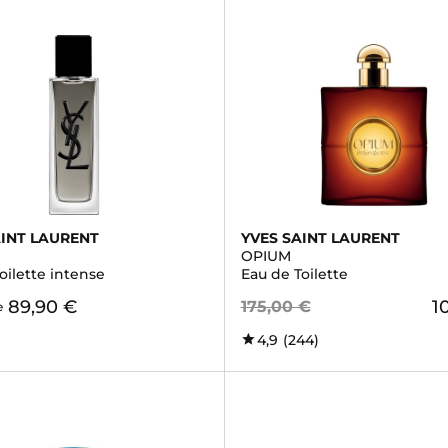
AINT LAURENT
YVES SAINT LAURENT
OPIUM
oilette intense
Eau de Toilette
89,90 €
1
175,00 €
e
4,9
(244)