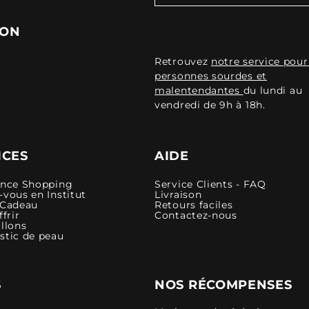
ION
Retrouvez
notre service pour
personnes sourdes et
malentendantes
du lundi au
vendredi de 9h à 18h.
ICES
AIDE
ence Shopping
Service Clients - FAQ
vous en Institut
Livraison
 Cadeau
Retours faciles
ffrir
Contactez-nous
llons
stic de peau
S
NOS RÉCOMPENSES