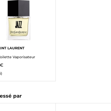
AINT LAURENT
oilette Vaporisateur
 €
5)
essé par