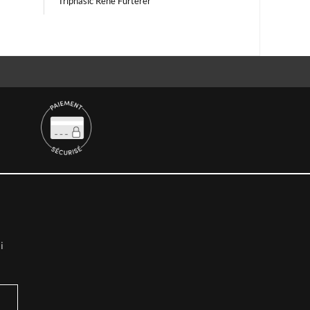
Triphasic René Furterer
i