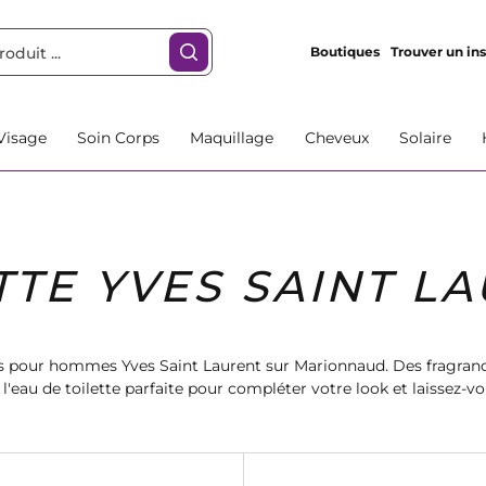
Boutiques
Trouver un ins
Visage
Soin Corps
Maquillage
Cheveux
Solaire
TTE YVES SAINT 
s pour hommes Yves Saint Laurent sur Marionnaud. Des fragranc
l'eau de toilette parfaite pour compléter votre look et laissez-v
uniques. Faites-vous plaisir avec Marionnaud.