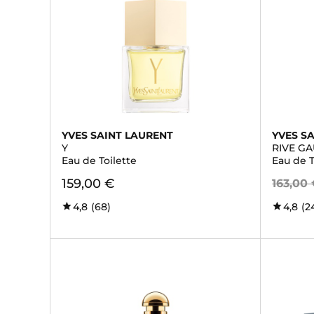
YVES SAINT LAURENT
YVES S
Y
RIVE G
Eau de Toilette
Eau de T
159,00 €
163,00
4,8
(68)
4,8
(2