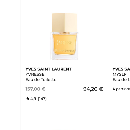
YVES SAINT LAURENT
YVES S
YVRESSE
MYSLF
Eau de Toilette
Eau de t
94,20 €
157,00 €
À partir d
4,9
(147)