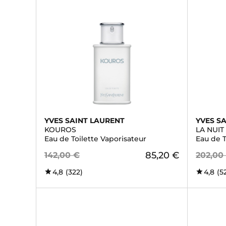
YVES SAINT LAURENT
YVES S
KOUROS
LA NUI
Eau de Toilette Vaporisateur
Eau de T
85,20 €
142,00 €
202,00
4,8
(322)
4,8
(5