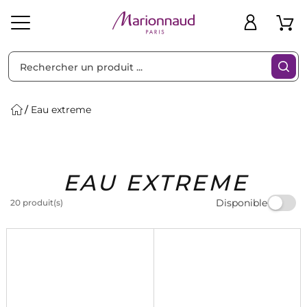
Trier par
Filtres
Eau extreme
Idées
Bons
EAU EXTREME
heveux
Solaire
Homme
Marques
Cadeaux
Plans
Disponible
20 produit(s)