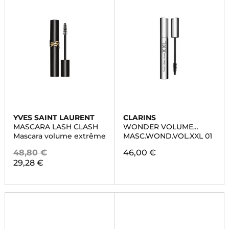
YVES SAINT LAURENT
CLARINS
MASCARA LASH CLASH
WONDER VOLUME
MASCARA XXL
Mascara volume extrême
MASC.WOND.VOL.XXL 01
48,80 €
46,00 €
29,28 €