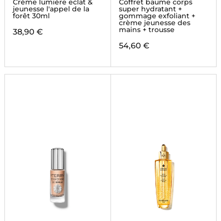
HYDRATANTS
Crème lumière eclat &
Coffret baume corps
jeunesse l'appel de la
super hydratant +
forêt 30ml
gommage exfoliant +
crème jeunesse des
mains + trousse
38,90 €
54,60 €