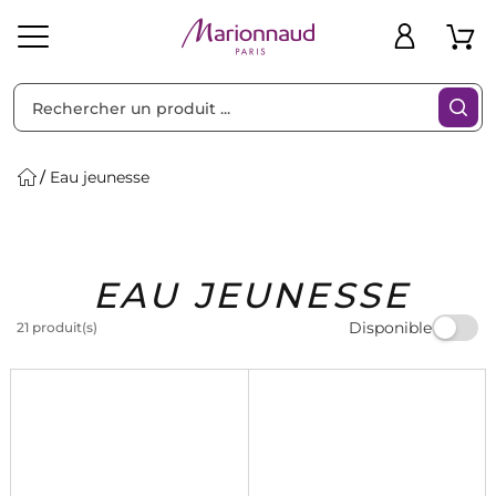
Trier par
Filtres
Eau jeunesse
Idées
Bons
EAU JEUNESSE
heveux
Solaire
Homme
Marques
Cadeaux
Plans
Disponible
21 produit(s)