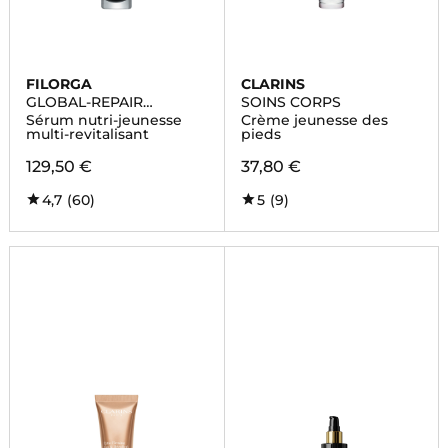
FILORGA
CLARINS
GLOBAL-REPAIR
SOINS CORPS
INTENSIVE
Sérum nutri-jeunesse
Crème jeunesse des
multi-revitalisant
pieds
129,50 €
37,80 €
4,7
(60)
5
(9)