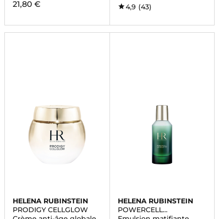
21,80 €
4,9
(43)
HELENA RUBINSTEIN
HELENA RUBINSTEIN
PRODIGY CELLGLOW
POWERCELL
SKINMUNITY
Crème anti-âge globale
Emulsion matifiante