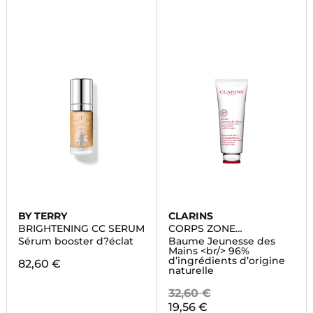
BY TERRY
CLARINS
BRIGHTENING CC SERUM
CORPS ZONE
SPECIFIQUE
Sérum booster d?éclat
Baume Jeunesse des
Mains <br/> 96%
d’ingrédients d’origine
82,60 €
naturelle
32,60 €
19,56 €