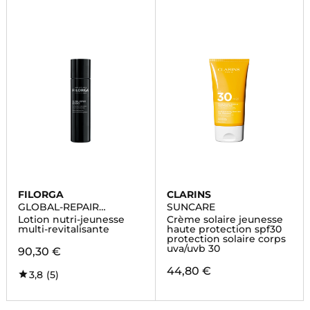
FILORGA
CLARINS
GLOBAL-REPAIR
SUNCARE
ESSENCE
Lotion nutri-jeunesse
Crème solaire jeunesse
multi-revitalisante
haute protection spf30
protection solaire corps
uva/uvb 30
90,30 €
44,80 €
3,8
(5)