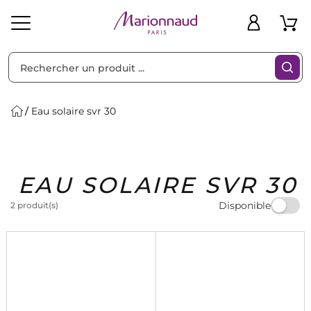
Trier par
Filtres
Eau solaire svr 30
Idées
Bons
EAU SOLAIRE SVR 30
heveux
Solaire
Homme
Marques
Cadeaux
Plans
Disponible
2 produit(s)