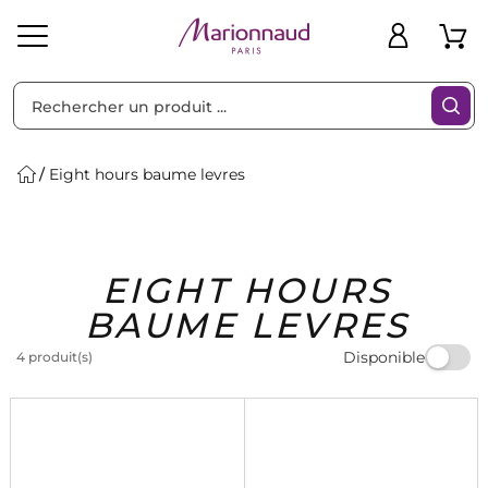
Trier par
Filtres
Eight hours baume levres
Idées
Bons
EIGHT HOURS
heveux
Solaire
Homme
Marques
Cadeaux
Plans
BAUME LEVRES
Disponible
4 produit(s)