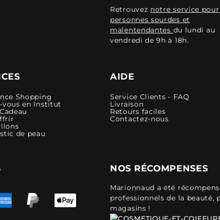
Retrouvez
notre service pour
personnes sourdes et
malentendantes
du lundi au
vendredi de 9h à 18h.
ICES
AIDE
ence Shopping
Service Clients - FAQ
vous en Institut
Livraison
 Cadeau
Retours faciles
ffrir
Contactez-nous
llons
stic de peau
S
NOS RÉCOMPENSES
Marionnaud a été récompensé 
professionnels de la beauté, 
magasins !