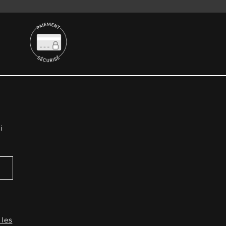
i
 les