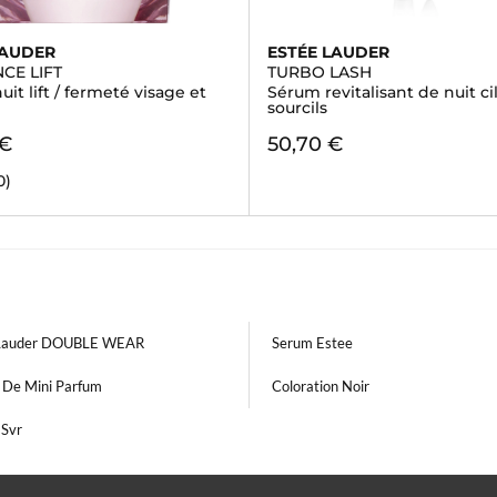
LAUDER
ESTÉE LAUDER
NCE LIFT
TURBO LASH
it lift / fermeté visage et
Sérum revitalisant de nuit cil
sourcils
 €
50,70 €
0)
 Lauder DOUBLE WEAR
Serum Estee
t De Mini Parfum
Coloration Noir
Svr