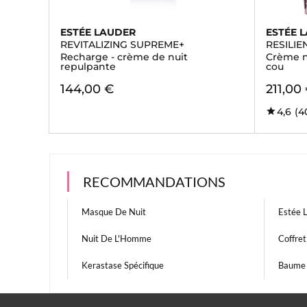
ESTÉE LAUDER
ESTÉE 
REVITALIZING SUPREME+
RESILIE
Recharge - crème de nuit
Crème nu
repulpante
cou
144,00 €
211,00
4,6
(4
RECOMMANDATIONS
Masque De Nuit
Estée
Nuit De L'Homme
Coffre
Kerastase Spécifique
Baume 