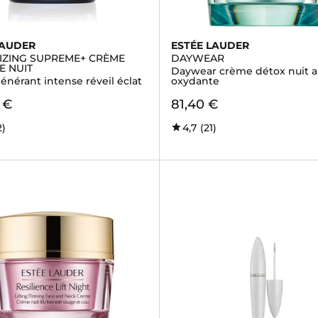
LAUDER
ESTÉE LAUDER
LIZING SUPREME+ CRÈME
DAYWEAR
E NUIT
Daywear crème détox nuit a
énérant intense réveil éclat
oxydante
 €
81,40 €
2)
4,7
(21)