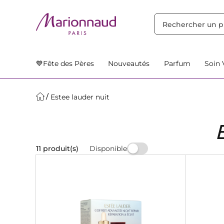
TRIER PAR
Filtres
Nos Suggestions
💙Fête des Pères
Nouveautés
Parfum
Soin 
Estee lauder nuit
Disponible
11 produit(s)