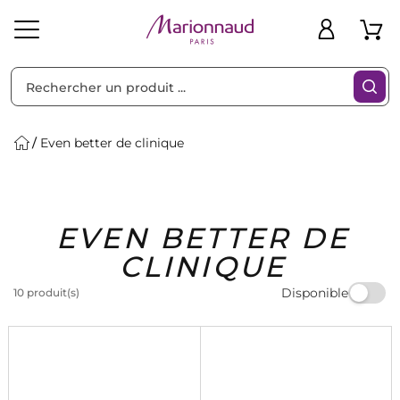
Trier par
Filtres
Even better de clinique
Idées
Bons
EVEN BETTER DE
heveux
Solaire
Homme
Marques
Cadeaux
Plans
CLINIQUE
Disponible
10 produit(s)