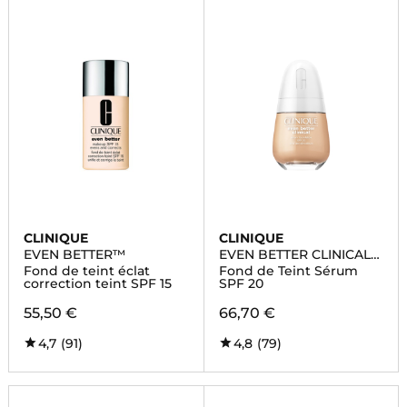
CLINIQUE
CLINIQUE
EVEN BETTER™
EVEN BETTER CLINICAL
FOUNDATION
Fond de teint éclat
Fond de Teint Sérum
correction teint SPF 15
SPF 20
55,50 €
66,70 €
4,7
(91)
4,8
(79)