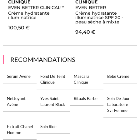
CLINIQUE
CLINIQUE
EVEN BETTER CLINICAL™
EVEN BETTER
Crème hydratante
Crème hydratante
illuminatrice
illuminatrice SPF 20 -
peau sèche à mixte
100,50 €
94,40 €
RECOMMANDATIONS
Serum Avene
Fond De Teint
Mascara
Bebe Creme
Clinique
Clinique
Nettoyant
Yves Saint
Rituals Barbe
Soin De Jour
Avène
Laurent Black
Laboratoire
Svr Femme
Extrait Chanel
Soin Ride
Homme