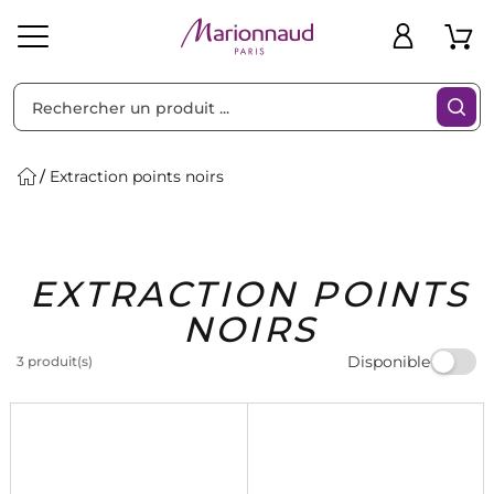
Trier par
Filtres
Extraction points noirs
Idées
Bons
EXTRACTION POINTS
heveux
Solaire
Homme
Marques
Cadeaux
Plans
NOIRS
Disponible
3 produit(s)