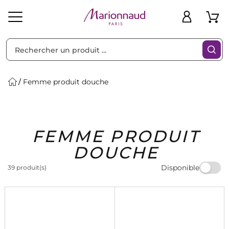
Trier par
Filtres
Femme produit douche
Idées
Bons
FEMME PRODUIT
heveux
Solaire
Homme
Marques
Cadeaux
Plans
DOUCHE
Disponible
39 produit(s)