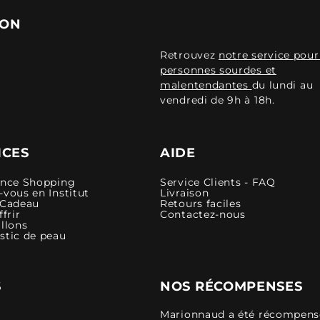
ION
Retrouvez
notre service pour
personnes sourdes et
malentendantes
du lundi au
vendredi de 9h à 18h.
ICES
AIDE
ence Shopping
Service Clients - FAQ
vous en Institut
Livraison
 Cadeau
Retours faciles
ffrir
Contactez-nous
llons
stic de peau
S
NOS RÉCOMPENSES
Marionnaud a été récompensé 