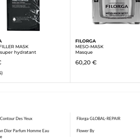
A
FILORGA
FILLER MASK
MESO-MASK
super hydratant
Masque
€
60,20 €
5)
a Contour Des Yeux
Filorga GLOBAL-REPAIR
ian Dior Parfum Homme Eau
Flower By
e