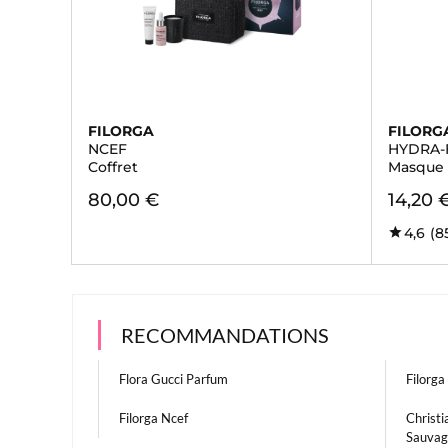
FILORGA
FILORG
NCEF
HYDRA-
Coffret
Masque 
80,00 €
14,20 
4,6
(8
RECOMMANDATIONS
Flora Gucci Parfum
Filorg
Filorga Ncef
Christ
Sauvag