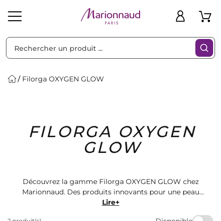
Trier par
Filtres
Filorga OXYGEN GLOW
Idées
Bons
FILORGA OXYGEN
heveux
Solaire
Homme
Marques
Cadeaux
Plans
GLOW
Découvrez la gamme Filorga OXYGEN GLOW chez
Marionnaud. Des produits innovants pour une peau
éclatante et lumineuse. Retrouvez les meilleurs soins
Lire+
pour le visage et le corps, conçus pour sublimer votre
Disponible
2 produit(s)