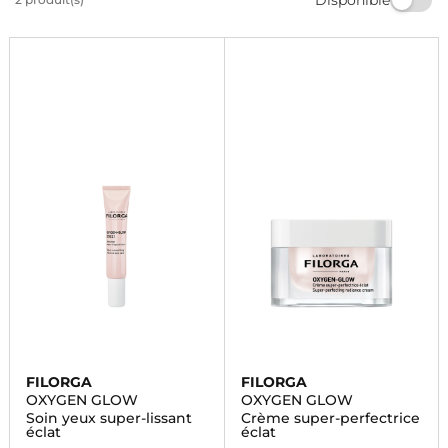
beauté naturelle. Offrez-vous le luxe d'une peau
radieuse avec Filorga OXYGEN GLOW, disponible dès
maintenant.
FILORGA
FILORGA
OXYGEN GLOW
OXYGEN GLOW
Soin yeux super-lissant
Crème super-perfectrice
éclat
éclat